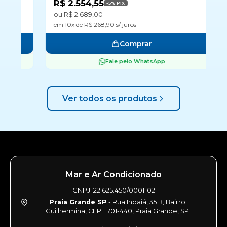
R$ 2.554,55
R
-5% PIX
ou R$ 2.689,00
ou
em 10x de R$ 268,90 s/ juros
em
Comprar
Fale pelo WhatsApp
Ver todos os produtos
Mar e Ar Condicionado
CNPJ: 22.625.450/0001-02
Praia Grande SP
- Rua Indaiá, 35 B, Bairro
Guilhermina, CEP 11701-440, Praia Grande, SP