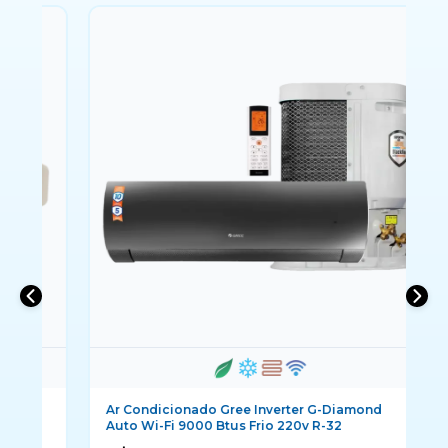
i
Ar Condicionado Gree Inverter G-Diamond
Ar
Auto Wi-Fi 9000 Btus Frio 220v R-32
Fr